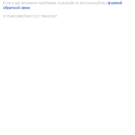
Если у вас возникли проблемы, пожалуйста, воспользуйтесь
формой
обратной связи
9179482298970453722
:
1786052387