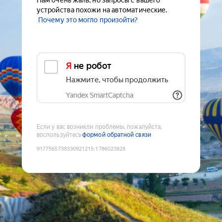
Нам очень жаль, но запросы с вашего
устройства похожи на автоматические.
Почему это могло произойти?
Я не робот
Нажмите, чтобы продолжить
Yandex SmartCaptcha
Если у вас возникли проблемы, пожалуйста,
воспользуйтесь
формой обратной связи
9177565738330921215
:
1786023828