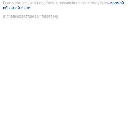
Если у вас возникли проблемы, пожалуйста, воспользуйтесь
формой
обратной связи
9174969962975729652
:
1785985148