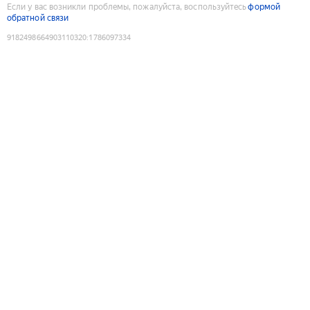
Если у вас возникли проблемы, пожалуйста, воспользуйтесь
формой
обратной связи
9182498664903110320
:
1786097334