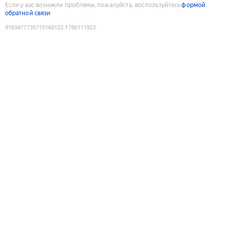
Если у вас возникли проблемы, пожалуйста, воспользуйтесь
формой
обратной связи
9183477735715160122
:
1786111923