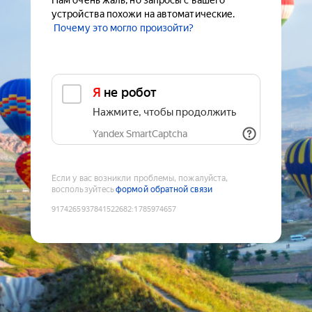
Нам очень жаль, но запросы с вашего
устройства похожи на автоматические.
Почему это могло произойти?
Я не робот
Нажмите, чтобы продолжить
Yandex SmartCaptcha
Если у вас возникли проблемы, пожалуйста,
воспользуйтесь
формой обратной связи
9174265937841522682
:
1785974657