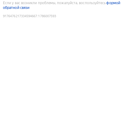
Если у вас возникли проблемы, пожалуйста, воспользуйтесь
формой
обратной связи
9176476217334594667
:
1786007593