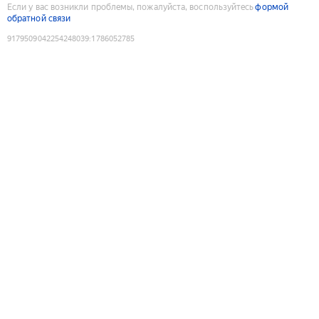
Если у вас возникли проблемы, пожалуйста, воспользуйтесь
формой
обратной связи
9179509042254248039
:
1786052785