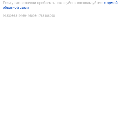
Если у вас возникли проблемы, пожалуйста, воспользуйтесь
формой
обратной связи
9183086819469446098
:
1786106098