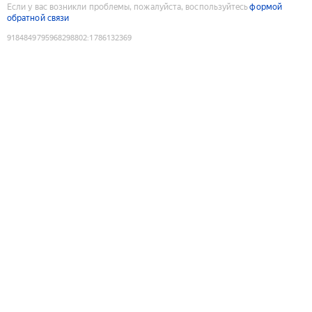
Если у вас возникли проблемы, пожалуйста, воспользуйтесь
формой
обратной связи
9184849795968298802
:
1786132369