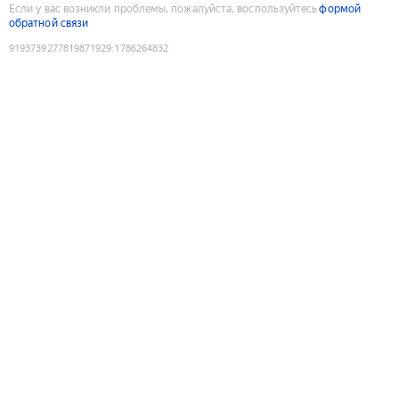
Если у вас возникли проблемы, пожалуйста, воспользуйтесь
формой
обратной связи
9193739277819871929
:
1786264832