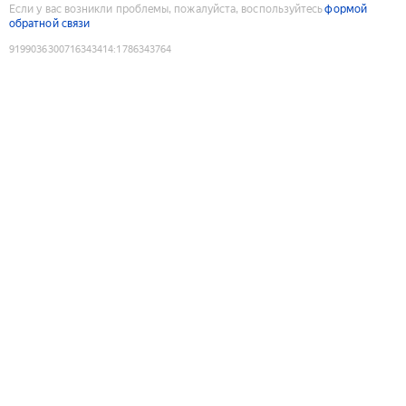
Если у вас возникли проблемы, пожалуйста, воспользуйтесь
формой
обратной связи
9199036300716343414
:
1786343764