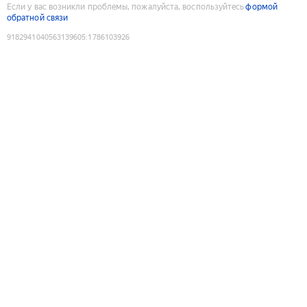
Если у вас возникли проблемы, пожалуйста, воспользуйтесь
формой
обратной связи
9182941040563139605
:
1786103926