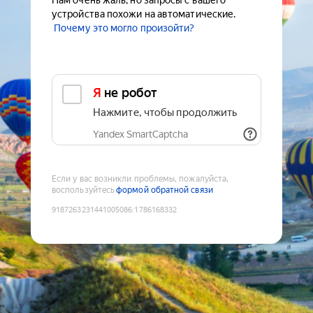
Нам очень жаль, но запросы с вашего
устройства похожи на автоматические.
Почему это могло произойти?
Я не робот
Нажмите, чтобы продолжить
Yandex SmartCaptcha
Если у вас возникли проблемы, пожалуйста,
воспользуйтесь
формой обратной связи
9187263231441005086
:
1786168332