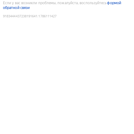
Если у вас возникли проблемы, пожалуйста, воспользуйтесь
формой
обратной связи
9183444437238191641
:
1786111427