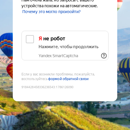
Нам очень жаль, но запросы с вашего
устройства похожи на автоматические.
Почему это могло произойти?
Я не робот
Нажмите, чтобы продолжить
Yandex SmartCaptcha
Если у вас возникли проблемы, пожалуйста,
воспользуйтесь
формой обратной связи
9184428458336236543
:
1786126090