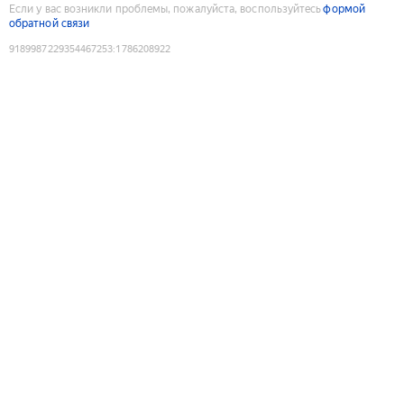
Если у вас возникли проблемы, пожалуйста, воспользуйтесь
формой
обратной связи
9189987229354467253
:
1786208922