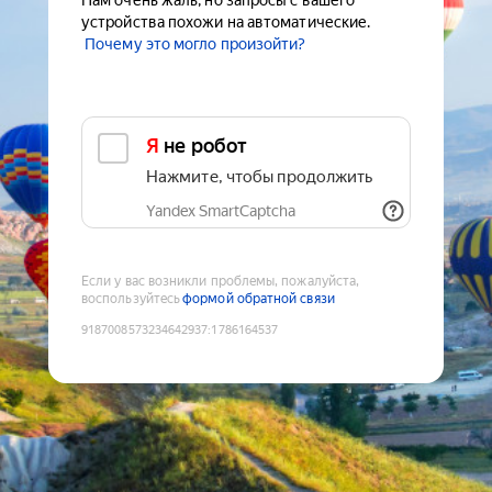
Нам очень жаль, но запросы с вашего
устройства похожи на автоматические.
Почему это могло произойти?
Я не робот
Нажмите, чтобы продолжить
Yandex SmartCaptcha
Если у вас возникли проблемы, пожалуйста,
воспользуйтесь
формой обратной связи
9187008573234642937
:
1786164537