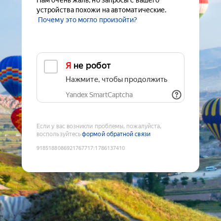
Нам очень жаль, но запросы с вашего
устройства похожи на автоматические.
Почему это могло произойти?
Я не робот
Нажмите, чтобы продолжить
Yandex SmartCaptcha
Если у вас возникли проблемы, пожалуйста,
воспользуйтесь
формой обратной связи
9185188086921767717
:
1786137410