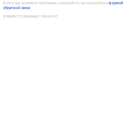
Если у вас возникли проблемы, пожалуйста, воспользуйтесь
формой
обратной связи
9186985772190949688
:
1786164197