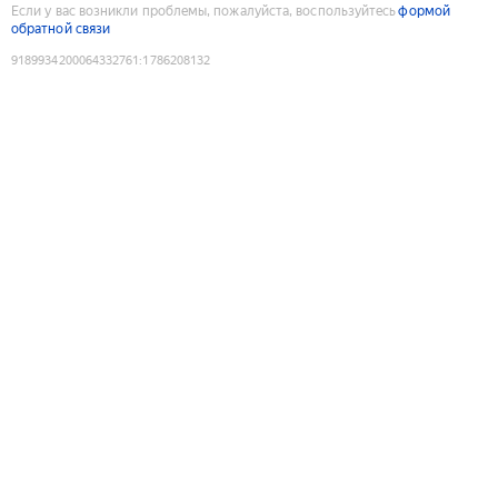
Если у вас возникли проблемы, пожалуйста, воспользуйтесь
формой
обратной связи
9189934200064332761
:
1786208132