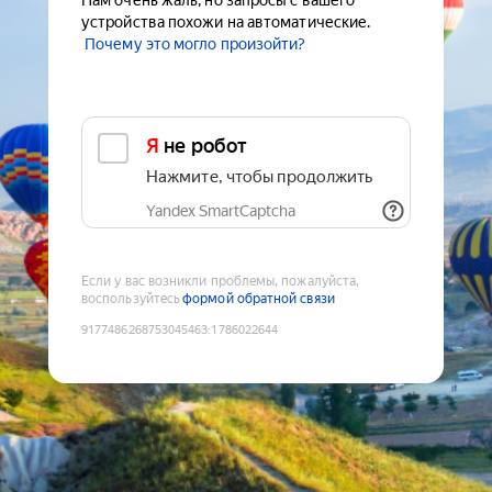
Нам очень жаль, но запросы с вашего
устройства похожи на автоматические.
Почему это могло произойти?
Я не робот
Нажмите, чтобы продолжить
Yandex SmartCaptcha
Если у вас возникли проблемы, пожалуйста,
воспользуйтесь
формой обратной связи
9177486268753045463
:
1786022644