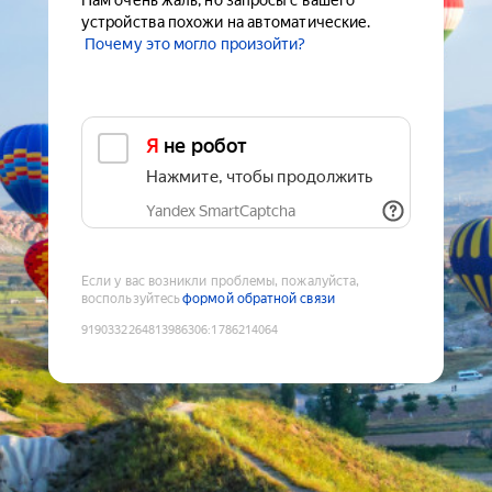
Нам очень жаль, но запросы с вашего
устройства похожи на автоматические.
Почему это могло произойти?
Я не робот
Нажмите, чтобы продолжить
Yandex SmartCaptcha
Если у вас возникли проблемы, пожалуйста,
воспользуйтесь
формой обратной связи
9190332264813986306
:
1786214064