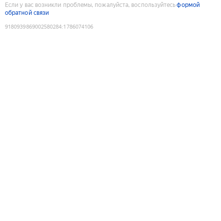
Если у вас возникли проблемы, пожалуйста, воспользуйтесь
формой
обратной связи
9180939869002580284
:
1786074106