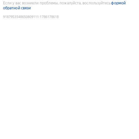
Если у вас возникли проблемы, пожалуйста, воспользуйтесь
формой
обратной связи
9187953548650809111
:
1786178618