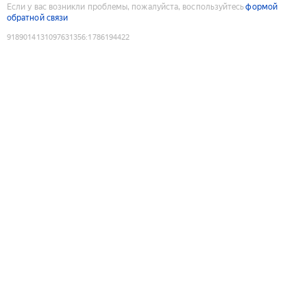
Если у вас возникли проблемы, пожалуйста, воспользуйтесь
формой
обратной связи
9189014131097631356
:
1786194422