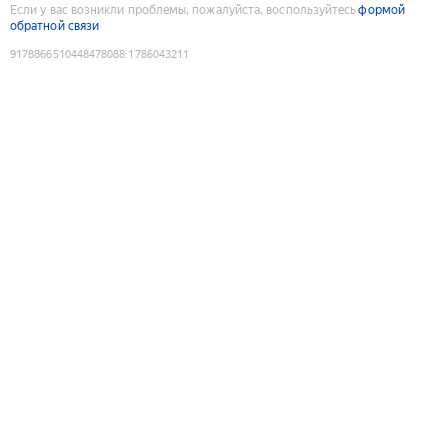
Если у вас возникли проблемы, пожалуйста, воспользуйтесь
формой
обратной связи
9178866510448478088
:
1786043211