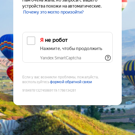
Нам очень жаль, но запросы с вашего
устройства похожи на автоматические.
Почему это могло произойти?
Я не робот
Нажмите, чтобы продолжить
Yandex SmartCaptcha
Если у вас возникли проблемы, пожалуйста,
воспользуйтесь
формой обратной связи
9184978132745869119
:
1786134281