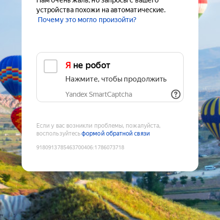
Нам очень жаль, но запросы с вашего
устройства похожи на автоматические.
Почему это могло произойти?
Я не робот
Нажмите, чтобы продолжить
Yandex SmartCaptcha
Если у вас возникли проблемы, пожалуйста,
воспользуйтесь
формой обратной связи
9180913785463700406
:
1786073718