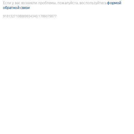
Если у вас возникли проблемы, пожалуйста, воспользуйтесь
формой
обратной связи
9181327108889934340
:
1786079877