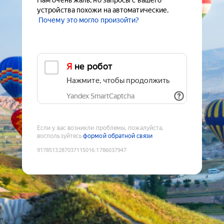
Нам очень жаль, но запросы с вашего
устройства похожи на автоматические.
Почему это могло произойти?
Я не робот
Нажмите, чтобы продолжить
Yandex SmartCaptcha
Если у вас возникли проблемы, пожалуйста,
воспользуйтесь
формой обратной связи
9178513287037115016
:
1786037947