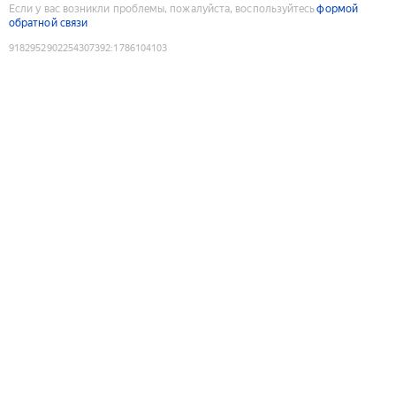
Если у вас возникли проблемы, пожалуйста, воспользуйтесь
формой
обратной связи
9182952902254307392
:
1786104103