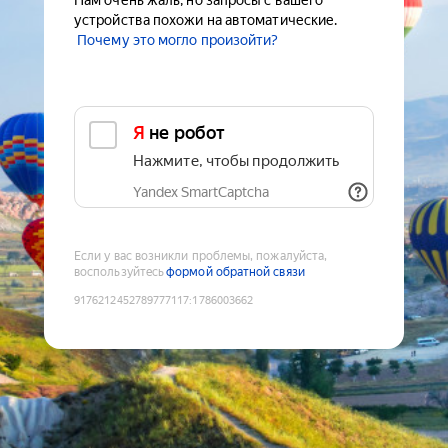
Нам очень жаль, но запросы с вашего
устройства похожи на автоматические.
Почему это могло произойти?
Я не робот
Нажмите, чтобы продолжить
Yandex SmartCaptcha
Если у вас возникли проблемы, пожалуйста,
воспользуйтесь
формой обратной связи
9176212452789777117
:
1786003662