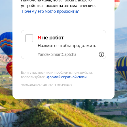
Нам очень жаль, но запросы с вашего
устройства похожи на автоматические.
Почему это могло произойти?
Я не робот
Нажмите, чтобы продолжить
Yandex SmartCaptcha
Если у вас возникли проблемы, пожалуйста,
воспользуйтесь
формой обратной связи
9188748407979405361
:
1786190463