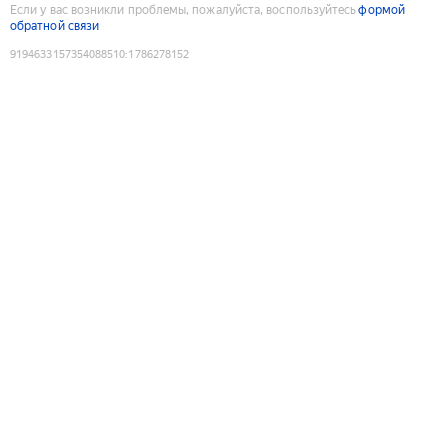
Если у вас возникли проблемы, пожалуйста, воспользуйтесь
формой
обратной связи
9194633157354088510
:
1786278152