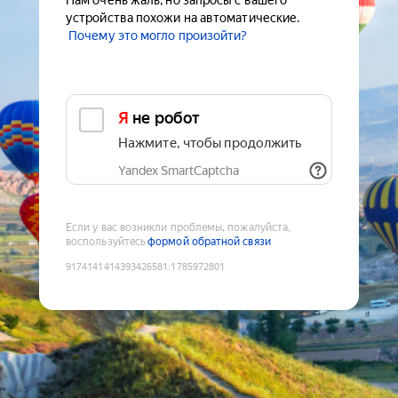
Нам очень жаль, но запросы с вашего
устройства похожи на автоматические.
Почему это могло произойти?
Я не робот
Нажмите, чтобы продолжить
Yandex SmartCaptcha
Если у вас возникли проблемы, пожалуйста,
воспользуйтесь
формой обратной связи
9174141414393426581
:
1785972801