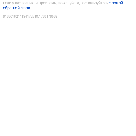
Если у вас возникли проблемы, пожалуйста, воспользуйтесь
формой
обратной связи
9188018211194175510
:
1786179582