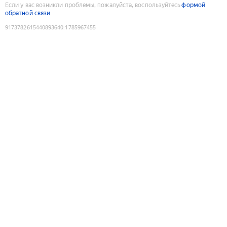
Если у вас возникли проблемы, пожалуйста, воспользуйтесь
формой
обратной связи
9173782615440893640
:
1785967455