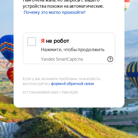
Нам очень жаль, но запросы с вашего
устройства похожи на автоматические.
Почему это могло произойти?
Я не робот
Нажмите, чтобы продолжить
Yandex SmartCaptcha
Если у вас возникли проблемы, пожалуйста,
воспользуйтесь
формой обратной связи
9177194440085913583
:
1786018295