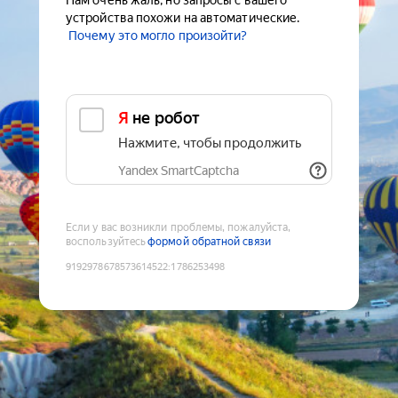
Нам очень жаль, но запросы с вашего
устройства похожи на автоматические.
Почему это могло произойти?
Я не робот
Нажмите, чтобы продолжить
Yandex SmartCaptcha
Если у вас возникли проблемы, пожалуйста,
воспользуйтесь
формой обратной связи
9192978678573614522
:
1786253498