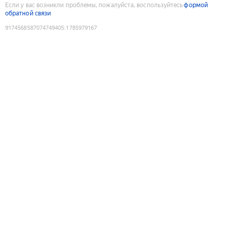
Если у вас возникли проблемы, пожалуйста, воспользуйтесь
формой
обратной связи
9174568587074749405
:
1785979167