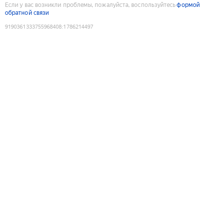
Если у вас возникли проблемы, пожалуйста, воспользуйтесь
формой
обратной связи
9190361333755968408
:
1786214497