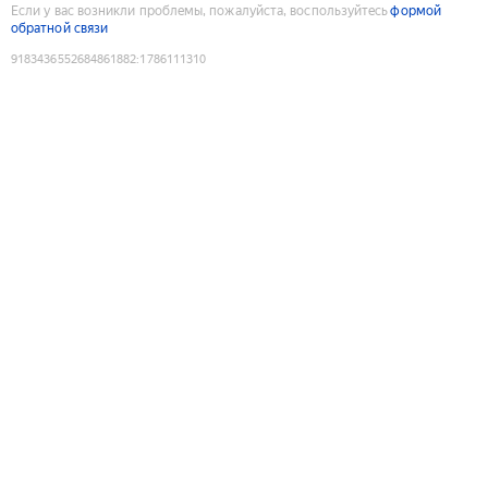
Если у вас возникли проблемы, пожалуйста, воспользуйтесь
формой
обратной связи
9183436552684861882
:
1786111310