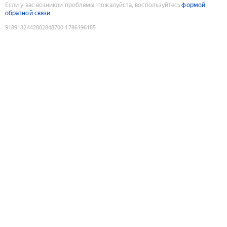
Если у вас возникли проблемы, пожалуйста, воспользуйтесь
формой
обратной связи
9189132442882848700
:
1786196185