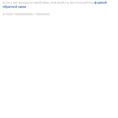
Если у вас возникли проблемы, пожалуйста, воспользуйтесь
формой
обратной связи
9175597758480858085
:
1785994503