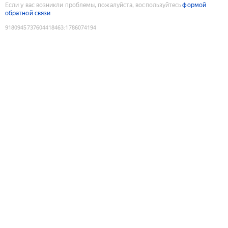
Если у вас возникли проблемы, пожалуйста, воспользуйтесь
формой
обратной связи
9180945737604418463
:
1786074194