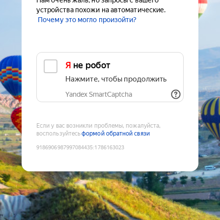
Нам очень жаль, но запросы с вашего
устройства похожи на автоматические.
Почему это могло произойти?
Я не робот
Нажмите, чтобы продолжить
Yandex SmartCaptcha
Если у вас возникли проблемы, пожалуйста,
воспользуйтесь
формой обратной связи
9186906987997084435
:
1786163023