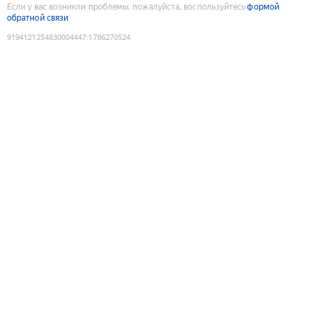
Если у вас возникли проблемы, пожалуйста, воспользуйтесь
формой
обратной связи
9194121254830004447
:
1786270524