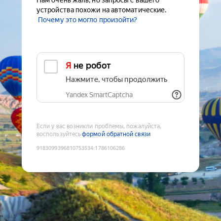
Нам очень жаль, но запросы с вашего
устройства похожи на автоматические.
Почему это могло произойти?
Я не робот
Нажмите, чтобы продолжить
Yandex SmartCaptcha
Если у вас возникли проблемы, пожалуйста,
воспользуйтесь
формой обратной связи
9183099396810753534
:
1786106286