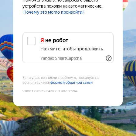
Нам очень жаль, но запросы с вашего
устройства похожи на автоматические.
Почему это могло произойти?
Я не робот
Нажмите, чтобы продолжить
Yandex SmartCaptcha
Если у вас возникли проблемы, пожалуйста,
воспользуйтесь
формой обратной связи
9188112981259342806
:
1786180994